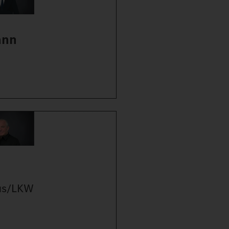
ann
us/LKW