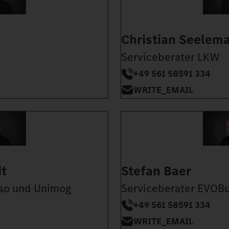
Christian Seelem
Serviceberater LKW
+49 561 58591 334
WRITE_EMAIL
dt
Stefan Baer
so und Unimog
Serviceberater EVOB
+49 561 58591 334
WRITE_EMAIL