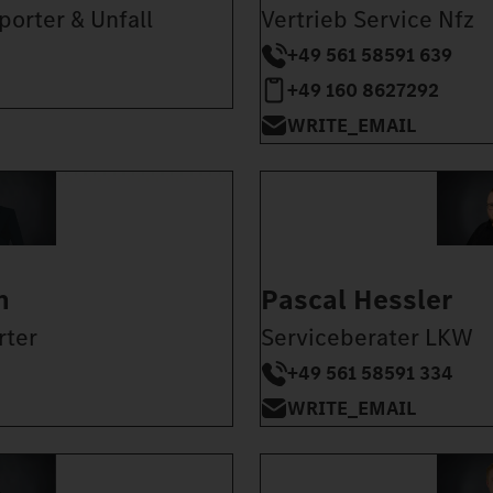
porter & Unfall
Vertrieb Service Nfz
+49 561 58591 639
+49 160 8627292
WRITE_EMAIL
n
Pascal Hessler
rter
Serviceberater LKW
+49 561 58591 334
WRITE_EMAIL