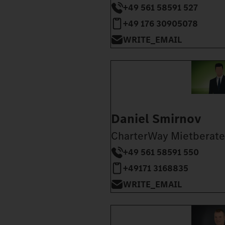
+49 561 58591 527
+49 176 30905078
WRITE_EMAIL
Daniel Smirnov
CharterWay Mietberate
+49 561 58591 550
+49171 3168835
WRITE_EMAIL