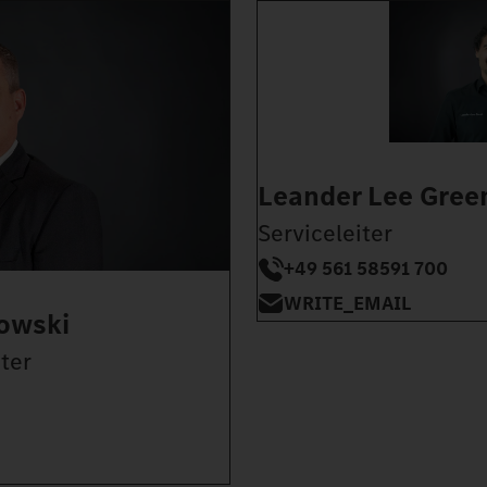
Leander Lee Gree
Serviceleiter
+49 561 58591 700
WRITE_EMAIL
owski
ter