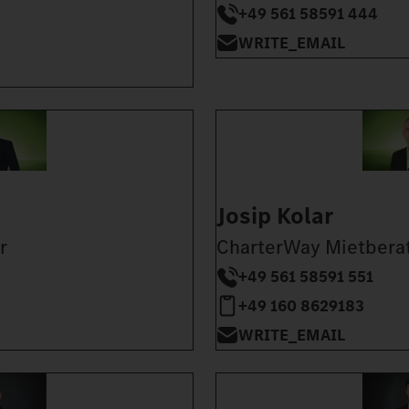
+49 561 58591 444
WRITE_EMAIL
Josip Kolar
r
CharterWay Mietbera
+49 561 58591 551
+49 160 8629183
WRITE_EMAIL