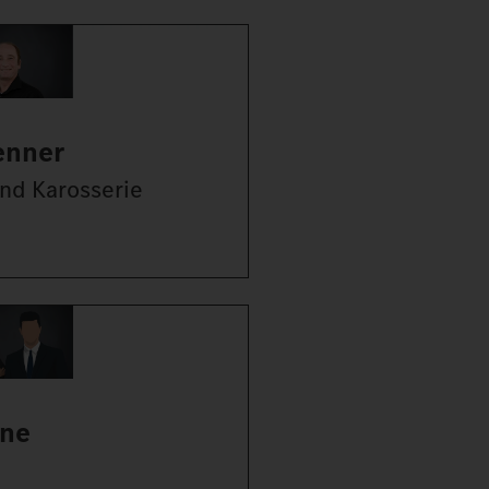
enner
und Karosserie
ine