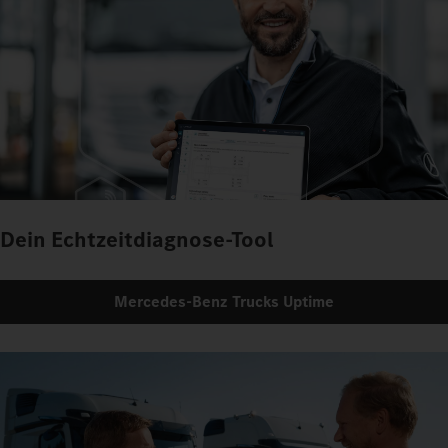
Dein Echtzeitdiagnose-Tool
Mercedes‑Benz Trucks Uptime