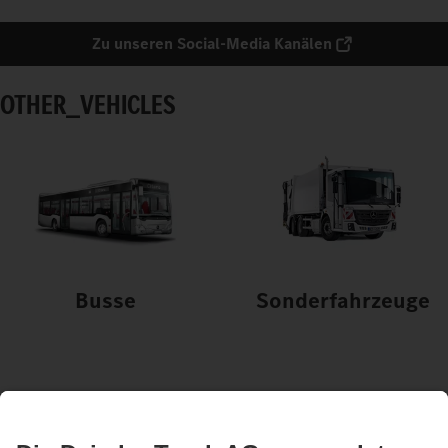
Zu unseren Social-Media Kanälen
OTHER_VEHICLES
Busse
Sonderfahrzeuge